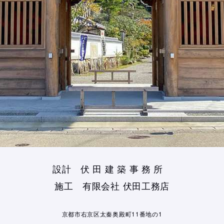
設計 伏 田 建 築 事 務 所
施工 有限会社 伏田工務店
京都市右京区太秦奥殿町11番地の1