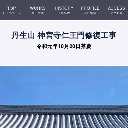
TOP
WORKS
HISTORY
PROFILE
ACCESS
トップページ
施工実績
工事経歴
会社情報
アクセス
丹生山 神宮寺仁王門修復工事
令和元年10月20日落慶